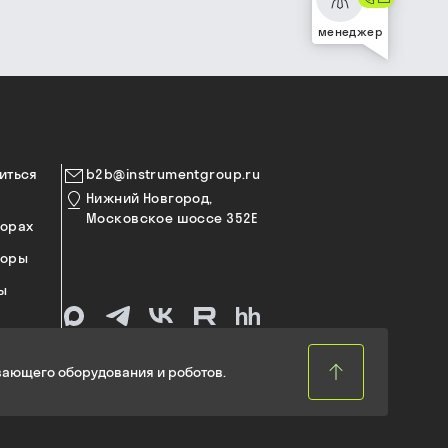
менеджер
иться
b2b@instrumentgroup.ru
Нижний Новгород,
Московское шоссе 352Е
торах
торы
ы
ающего оборудования и роботов.