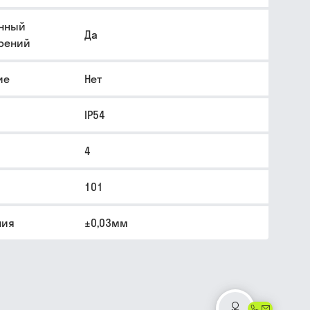
енный
Да
рений
ие
Нет
IP54
4
101
ния
±0,03мм