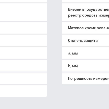
Внесен в Государств
реестр средств изме
Матовое хромирован
Степень защиты
a, мм
h, мм
Погрешность измере