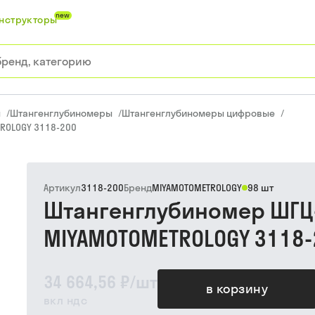
new
нструкторы
ы
/
Штангенглубиномеры
/
Штангенглубиномеры цифровые
/
ROLOGY 3118-200
Артикул
3118-200
Бренд
MIYAMOTOMETROLOGY
98 шт
Штангенглубиномер ШГЦ-
MIYAMOTOMETROLOGY 3118-
34 664,56 ₽
/
шт
в корзину
вкл ндс