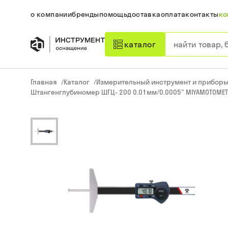
о компании
бренды
помощь
доставка
оплата
контакты
ко
каталог
Главная
/
Каталог
/
Измерительный инструмент и прибор
Штангенглубиномер ШГЦ- 200 0.01мм/0.0005" MIYAMOTOMET