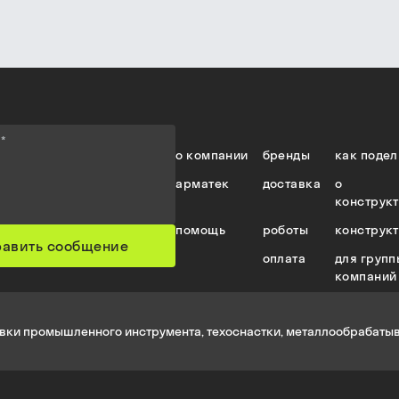
е
*
о компании
бренды
как подел
арматек
доставка
о
конструк
помощь
роботы
конструк
равить сообщение
оплата
для групп
компаний
вки промышленного инструмента, техоснастки, металлообрабатыв