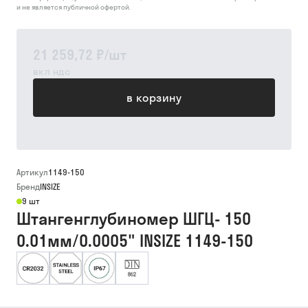
и не является публичной офертой.
21 259,72 ₽
/
шт
вкл ндс
в корзину
Артикул
1149-150
Бренд
INSIZE
9 шт
Штангенглубиномер ШГЦ- 150
0.01мм/0.0005" INSIZE 1149-150