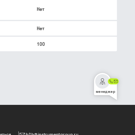
Нет
Нет
100
менеджер
иться
b2b@instrumentgroup.ru