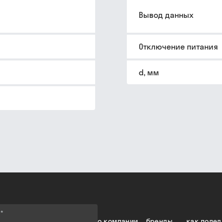
Вывод данных
Отключение питания
d, мм
е
*
о компании
бренды
как подел