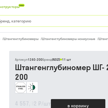
new
нструкторы
ы
/
Штангенглубиномеры
/
Штангенглубиномеры нониусные
/
Штанг
Артикул
1240-200
Бренд
INSIZE
11 шт
Штангенглубиномер ШГ- 20
200
4 557,92 ₽
/
шт
в корзину