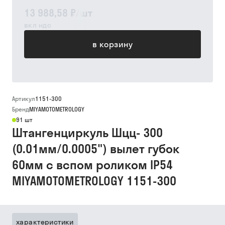
13 988,58 ₽
/
шт
вкл ндс
в корзину
Артикул
1151-300
Бренд
MIYAMOTOMETROLOGY
91 шт
Штангенциркуль Шцц- 300
(0.01мм/0.0005") вылет губок
60мм с вспом роликом IP54
MIYAMOTOMETROLOGY 1151-300
характеристики