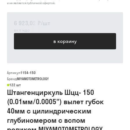
и не является публичной офертой.
6 923,02 ₽
/
шт
вкл ндс
в корзину
Артикул
1154-150
Бренд
MIYAMOTOMETROLOGY
122 шт
Штангенциркуль Шцц- 150
(0.01мм/0.0005") вылет губок
40мм с цилиндрическим
глубиномером с вспом
роликом MIYAMOTOMETROLOGY