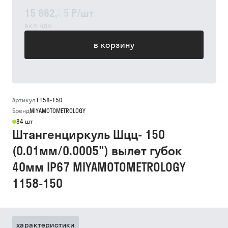
15 862,35 ₽
/
шт
вкл ндс
в корзину
Артикул
1158-150
Бренд
MIYAMOTOMETROLOGY
84 шт
Штангенциркуль Шцц- 150
(0.01мм/0.0005") вылет губок
40мм IP67 MIYAMOTOMETROLOGY
1158-150
характеристики