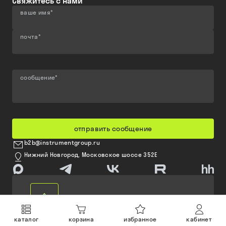
Свяжитесь с нами
ваше имя
*
почта
*
сообщение
*
отправить сообщение
b2b@instrumentgroup.ru
Нижний Новгород, Московское шоссе 352Е
каталог
корзина
избранное
кабинет