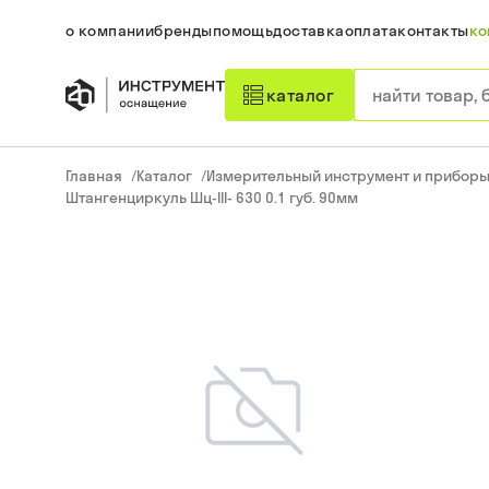
о компании
бренды
помощь
доставка
оплата
контакты
ко
каталог
Главная
/
Каталог
/
Измерительный инструмент и прибор
Штангенциркуль Шц-III- 630 0.1 губ. 90мм