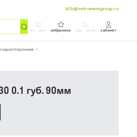
b2b@instrumentgroup.ru
корзина
избранное
сравнение
кабинет
и односторонние
/
30 0.1 губ. 90мм