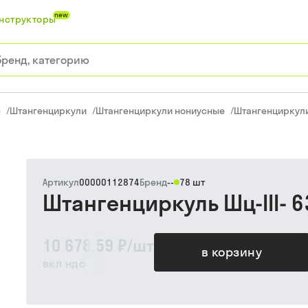
new
нструкторы
ы
/
Штангенциркули
/
Штангенциркули нониусные
/
Штангенциркул
Артикул
00000112874
Бренд
--
78 шт
Штангенциркуль Шц-III- 6
10 678,59 ₽
/
шт
в корзину
вкл ндс