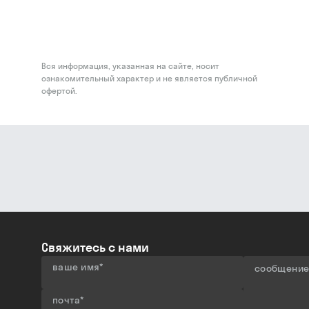
Вся информация, указанная на сайте, носит
ознакомительный характер и не является публичной
офертой.
Свяжитесь с нами
ваше имя
*
сообщени
почта
*