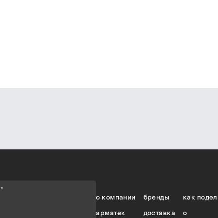
е
*
о компании
бренды
как подел
арматек
доставка
о