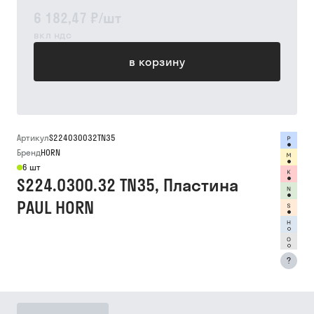
6 182,47 ₽
/
шт
вкл ндс
в корзину
Артикул
S224030032TN35
Бренд
HORN
6 шт
S224.0300.32 TN35, Пластина
PAUL HORN
?