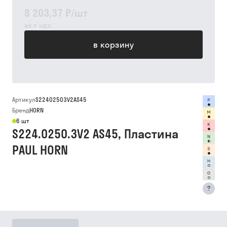
8 203,37 ₽
/
шт
вкл ндс
в корзину
Артикул
S22402503V2AS45
Бренд
HORN
6 шт
S224.0250.3V2 AS45, Пластина
PAUL HORN
?