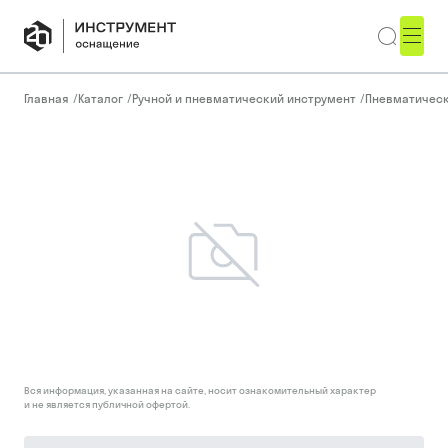
Главная
/
Каталог
/
Ручной и пневматический инструмент
/
Пневматическ
Вся информация, указанная на сайте, носит ознакомительный характер
и не является публичной офертой.