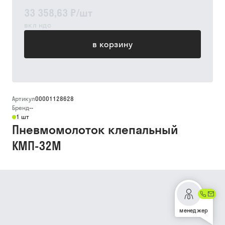
33 358,63 ₽
/
шт
вкл ндс
в корзину
Артикул
00001128628
Бренд
--
1 шт
Пневмомолоток клепальный
КМП-32М
менеджер