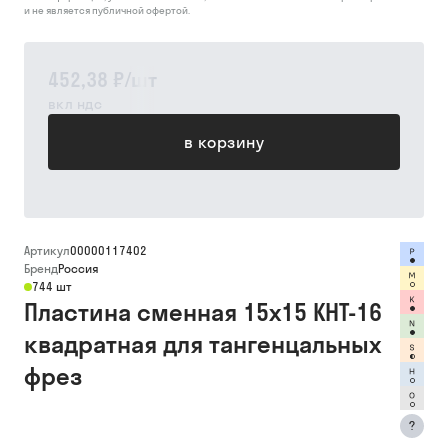
и не является публичной офертой.
452,38 ₽
/
шт
вкл ндс
в корзину
Артикул
00000117402
Бренд
Россия
744 шт
Пластина сменная 15х15 КНТ-16
квадратная для тангенцальных
фрез
?