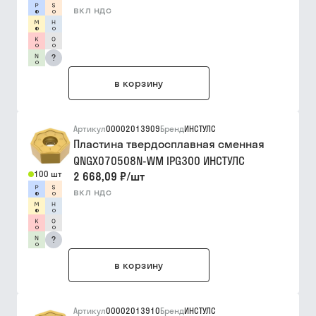
вкл ндс
?
в корзину
Артикул
00002013909
Бренд
ИНСТУЛС
Пластина твердосплавная сменная
QNGX070508N-WM IPG300 ИНСТУЛС
100 шт
2 668,09 ₽
/
шт
вкл ндс
?
в корзину
Артикул
00002013910
Бренд
ИНСТУЛС