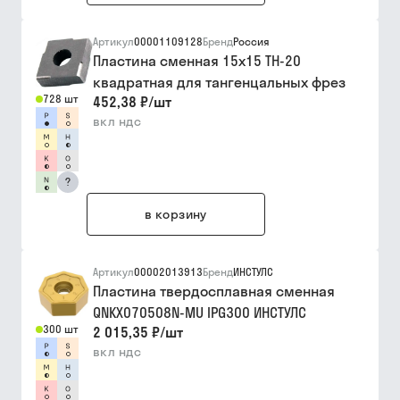
Артикул
00001109128
Бренд
Россия
Пластина сменная 15х15 ТН-20
квадратная для тангенцальных фрез
728 шт
452,38 ₽
/
шт
вкл ндс
?
в корзину
Артикул
00002013913
Бренд
ИНСТУЛС
Пластина твердосплавная сменная
QNKX070508N-MU IPG300 ИНСТУЛС
300 шт
2 015,35 ₽
/
шт
вкл ндс