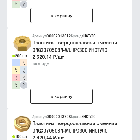
?
в корзину
Артикул
00002013912
Бренд
ИНСТУЛС
Пластина твердосплавная сменная
QNGX070508N-WU IPK300 ИНСТУЛС
200 шт
2 620,44 ₽
/
шт
вкл ндс
?
в корзину
Артикул
00002013908
Бренд
ИНСТУЛС
Пластина твердосплавная сменная
QNGX070508N-MU IPG300 ИНСТУЛС
100 шт
2 620,44 ₽
/
шт