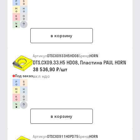
?
в корзину
Артикул
DTSCX0933H5HD08
Бренд
HORN
DTS.CX09.33.H5 HD08, Пластина PAUL HORN
38 536,90 ₽
/
шт
Под заказ
вкл ндс
?
в корзину
Артикул
DTSCX0911H0PD75
Бренд
HORN