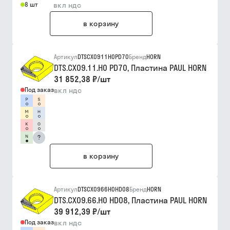
8 шт
вкл ндс
в корзину
Артикул
DTSCX0911H0PD70
Бренд
HORN
DTS.CX09.11.H0 PD70, Пластина PAUL HORN
31 852,38 ₽
/
шт
Под заказ
вкл ндс
?
в корзину
Артикул
DTSCX0966H0HD08
Бренд
HORN
DTS.CX09.66.H0 HD08, Пластина PAUL HORN
39 912,39 ₽
/
шт
Под заказ
вкл ндс