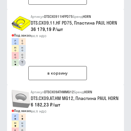
Артикул
DTSCX0911HFPD75
Бренд
HORN
DTS.CX09.11.HF PD75, Пластина PAUL HORN
36 179,19 ₽
/
шт
Под заказ
вкл ндс
?
в корзину
Артикул
DTSCX09ATHMMG12
Бренд
HORN
DTS.CX09.AT.HM MG12, Пластина PAUL HORN
6 182,23 ₽
/
шт
Под заказ
вкл ндс