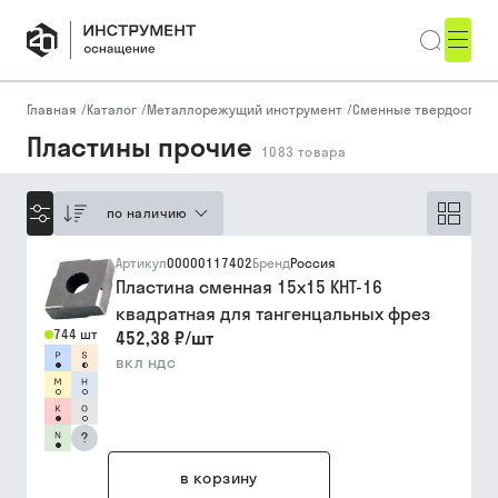
Главная
/
Каталог
/
Металлорежущий инструмент
/
Сменные твердоспла
Пластины прочие
1083
товара
по наличию
Артикул
00000117402
Бренд
Россия
Пластина сменная 15х15 КНТ-16
квадратная для тангенцальных фрез
744 шт
452,38 ₽
/
шт
вкл ндс
?
в корзину