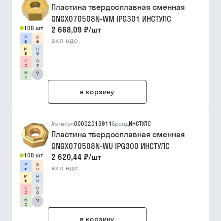
Пластина твердосплавная сменная
QNGX070508N-WM IPG301 ИНСТУЛС
100 шт
2 668,09 ₽
/
шт
вкл ндс
?
в корзину
Артикул
00002013911
Бренд
ИНСТУЛС
Пластина твердосплавная сменная
QNGX070508N-WU IPG300 ИНСТУЛС
100 шт
2 620,44 ₽
/
шт
вкл ндс
?
в корзину