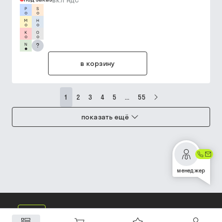
вкл ндс
?
в корзину
1
2
3
4
5
...
55
показать ещё
менеджер