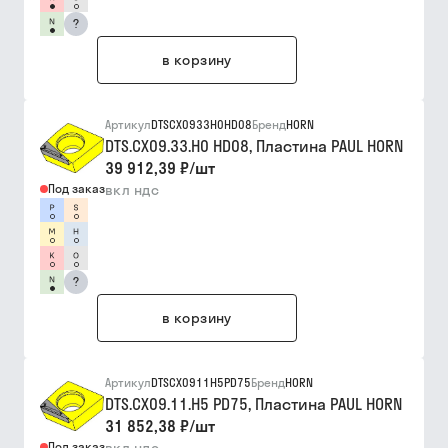
?
в корзину
Артикул
DTSCX0933H0HD08
Бренд
HORN
DTS.CX09.33.H0 HD08, Пластина PAUL HORN
39 912,39 ₽
/
шт
Под заказ
вкл ндс
?
в корзину
Артикул
DTSCX0911H5PD75
Бренд
HORN
DTS.CX09.11.H5 PD75, Пластина PAUL HORN
31 852,38 ₽
/
шт
Под заказ