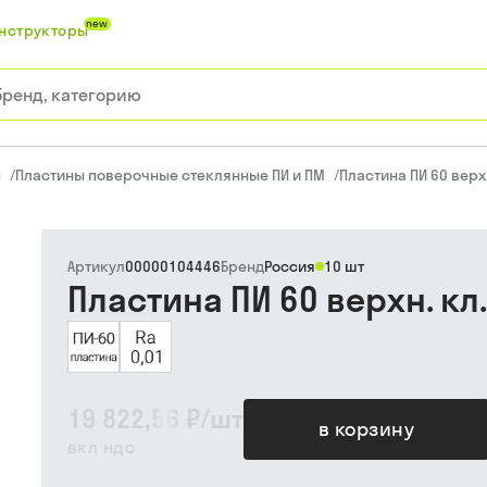
new
нструкторы
ы
/
Пластины поверочные стеклянные ПИ и ПМ
/
Пластина ПИ 60 верхн
Артикул
00000104446
Бренд
Россия
10 шт
Пластина ПИ 60 верхн. кл.
19 822,56 ₽
/
шт
в корзину
вкл ндс