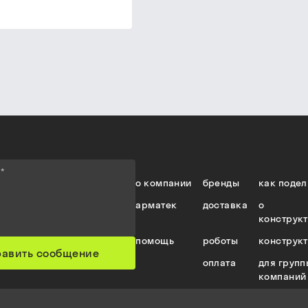
е
*
о компании
бренды
как подел
арматек
доставка
о
конструк
помощь
роботы
конструк
равить сообщение
оплата
для групп
компаний