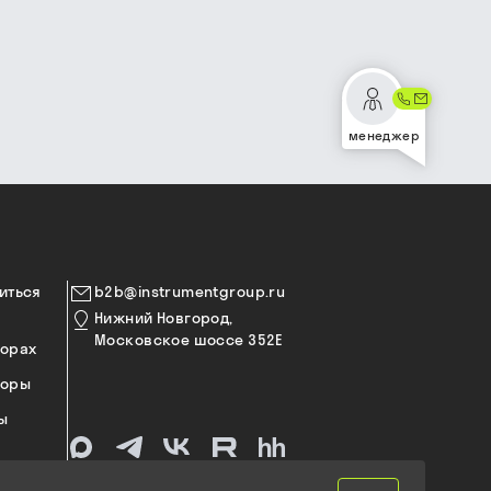
менеджер
иться
b2b@instrumentgroup.ru
Нижний Новгород,
Московское шоссе 352Е
торах
торы
ы