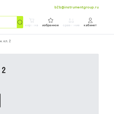
b2b@instrumentgroup.ru
корзина
избранное
сравнение
кабинет
. кл. 2
 2