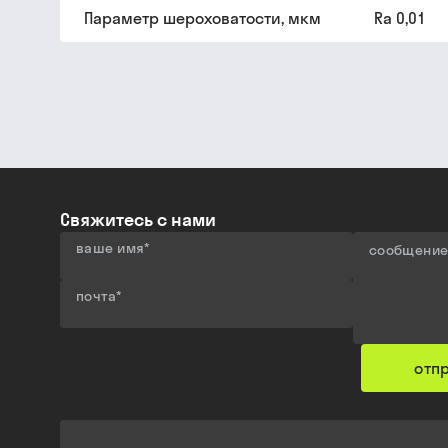
Параметр шероховатости, мкм
Ra 0,01
Свяжитесь с нами
ваше имя
*
сообщени
почта
*
отп