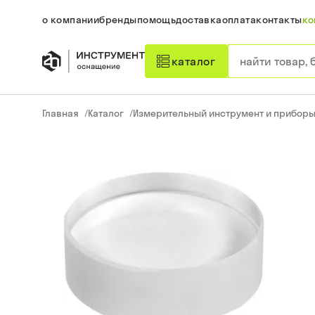
о компании
бренды
помощь
доставка
оплата
контакты
ко
каталог
Главная
/
Каталог
/
Измерительный инструмент и прибор