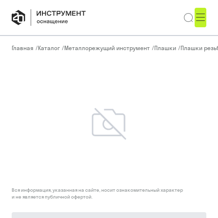
Главная
/
Каталог
/
Металлорежущий инструмент
/
Плашки
/
Плашки резь
Вся информация, указанная на сайте, носит ознакомительный характер
и не является публичной офертой.