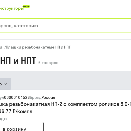
new
нструкторы
и
/
Плашки резьбонакатные НП и НПТ
НП и НПТ
6
товаров
ю
ул
00000104528
Бренд
Россия
ка резьбонакатная НП-2 с комплектом роликов 8.0-1
96,77 ₽
/
компл
ндс
в корзину