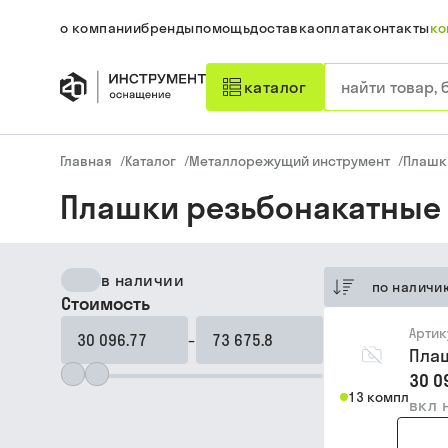
о компании
бренды
помощь
доставка
оплата
контакты
ко
каталог
Главная
/
Каталог
/
Металлорежущий инструмент
/
Плашк
Плашки резьбонакатные 
в наличии
по наличи
Стоимость
Артик
–
Плаш
30 0
13 компл
вкл 