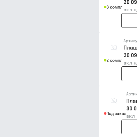
30 09
3 компл
вкл 
Артик
Плаш
30 09
2 компл
вкл 
Арти
Пла
30 0
Под заказ
вкл