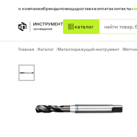
о компании
бренды
помощь
доставка
оплата
контакты
ко
каталог
Главная
/
Каталог
/
Металлорежущий инструмент
/
Метчи