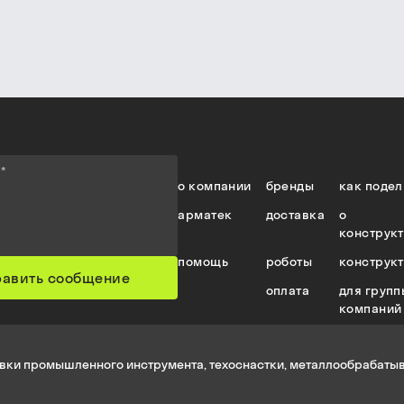
е
*
о компании
бренды
как подел
арматек
доставка
о
конструк
помощь
роботы
конструк
равить сообщение
оплата
для групп
компаний
вки промышленного инструмента, техоснастки, металлообрабатыв