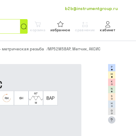
b2b@instrumentgroup.ru
корзина
избранное
сравнение
кабинет
– метрическая резьба
/
MP52M5BAP, Метчик, АКСИС
С
?