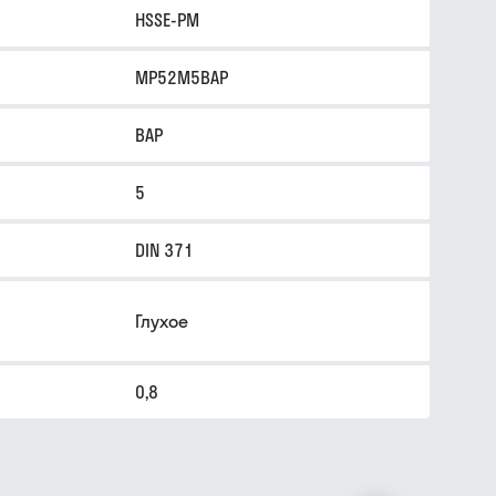
HSSE-PM
MP52M5BAP
BAP
5
DIN 371
Глухое
0,8