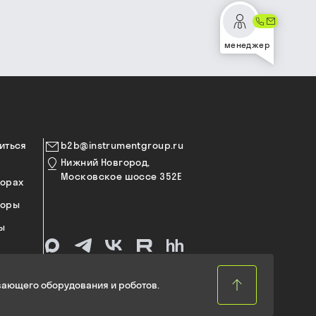
менеджер
иться
b2b@instrumentgroup.ru
Нижний Новгород,
Московское шоссе 352Е
торах
торы
ы
ающего оборудования и роботов.