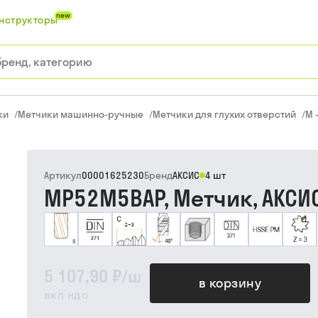
new
нструкторы
ки
/
Метчики машинно-ручные
/
Метчики для глухих отверстий
/
M 
Артикул
00001625230
Бренд
АКСИС
4 шт
MP52M5BAP, Метчик, АКСИ
5 107,90 ₽
/
шт
в корзину
вкл ндс