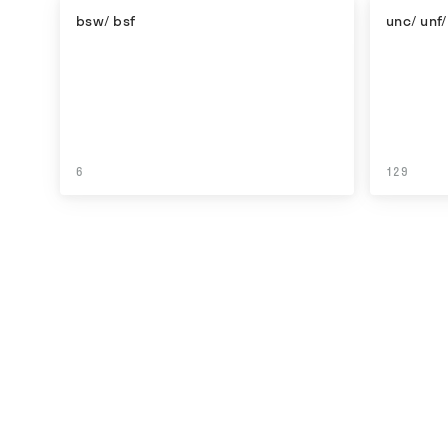
bsw/ bsf
unc/ unf/
6
129