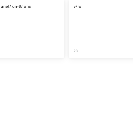
 unef/ un-8/ uns
v/ w
23