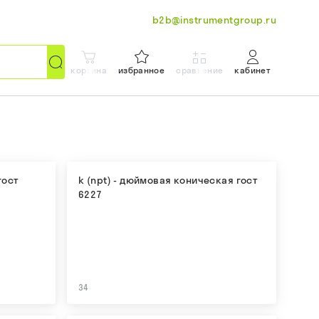
b2b@instrumentgroup.ru
корзина
избранное
сравнение
кабинет
гост
k (npt) - дюймовая коническая гост
6227
34