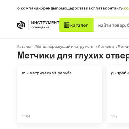
о компании
бренды
помощь
доставка
оплата
контакты
ко
каталог
Каталог
/
Металлорежущий инструмент
/
Метчики
/
Метч
Метчики для глухих отве
m – метрическая резьба
g - труб
1164
112