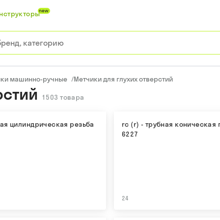
new
нструкторы
ики машинно-ручные
/
Метчики для глухих отверстий
рстий
1503
товара
ная цилиндрическая резьба
rc (r) - трубная коническая 
6227
24