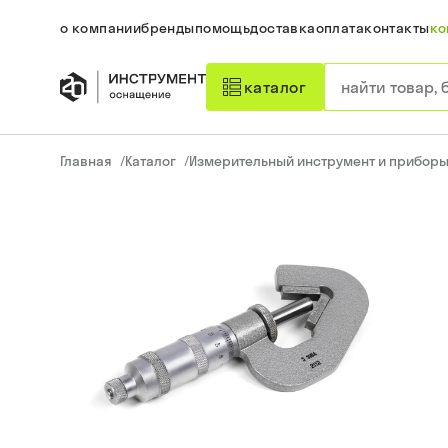
о компании
бренды
помощь
доставка
оплата
контакты
ко
каталог
Главная
/
Каталог
/
Измерительный инструмент и прибор