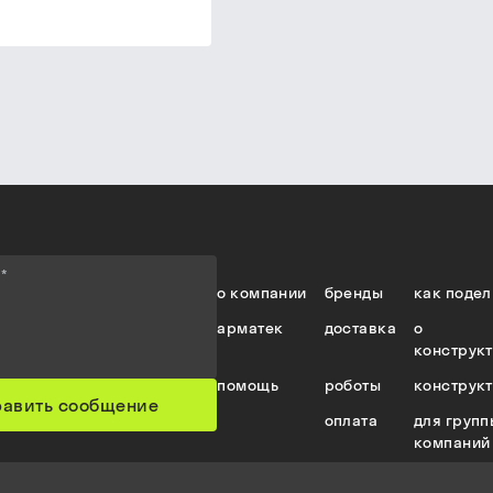
е
*
о компании
бренды
как подел
арматек
доставка
о
конструк
помощь
роботы
конструк
равить сообщение
оплата
для групп
компаний