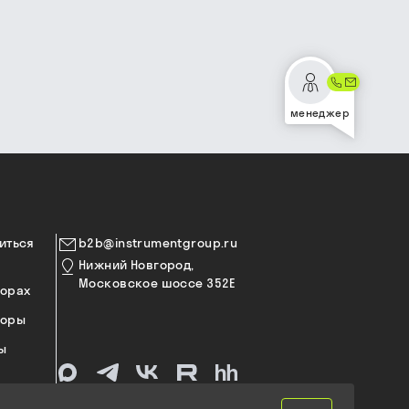
менеджер
иться
b2b@instrumentgroup.ru
Нижний Новгород,
Московское шоссе 352Е
торах
торы
ы