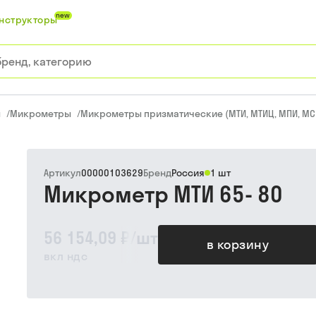
new
нструкторы
ы
/
Микрометры
/
Микрометры призматические (МТИ, МТИЦ, МПИ, МС
Артикул
00000103629
Бренд
Россия
1 шт
Микрометр МТИ 65- 80
56 154,09 ₽
/
шт
в корзину
вкл ндс