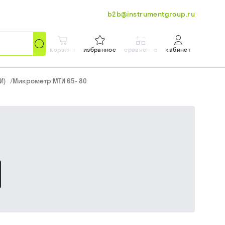
b2b@instrumentgroup.ru
корзина
избранное
сравнение
кабинет
И)
/
Микрометр МТИ 65- 80