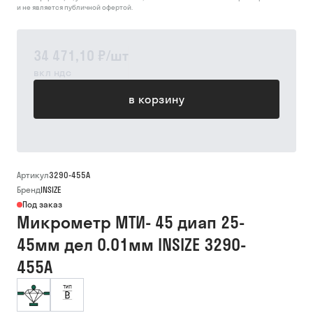
и не является публичной офертой.
34 471,10 ₽
/
шт
вкл ндс
в корзину
Артикул
3290-455A
Бренд
INSIZE
Под заказ
Микрометр МТИ- 45 диап 25-
45мм дел 0.01мм INSIZE 3290-
455A