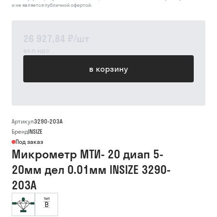
и не является публичной офертой.
26 927,84 ₽
/
шт
вкл ндс
в корзину
Артикул
3290-203A
Бренд
INSIZE
Под заказ
Микрометр МТИ- 20 диап 5-
20мм дел 0.01мм INSIZE 3290-
203A