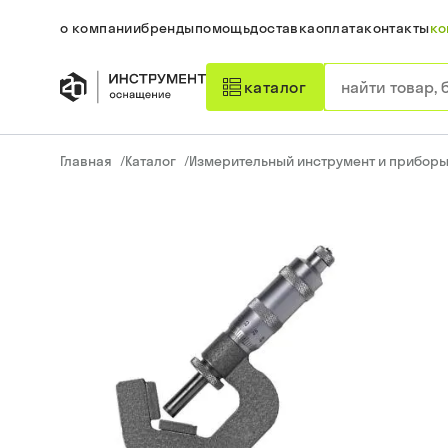
о компании
бренды
помощь
доставка
оплата
контакты
ко
каталог
Главная
/
Каталог
/
Измерительный инструмент и прибор