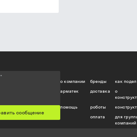
е
*
о компании
бренды
как подел
арматек
доставка
о
конструк
помощь
роботы
конструк
равить сообщение
оплата
для групп
компаний