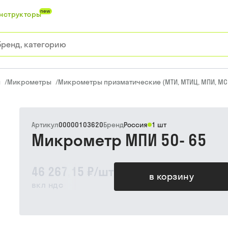
new
нструкторы
ы
/
Микрометры
/
Микрометры призматические (МТИ, МТИЦ, МПИ, МС
Артикул
00000103620
Бренд
Россия
1 шт
Микрометр МПИ 50- 65
46 267,15 ₽
/
шт
в корзину
вкл ндс