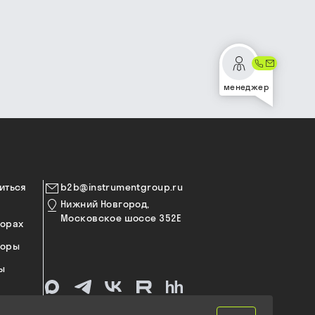
менеджер
иться
b2b@instrumentgroup.ru
Нижний Новгород,
Московское шоссе 352Е
торах
торы
ы