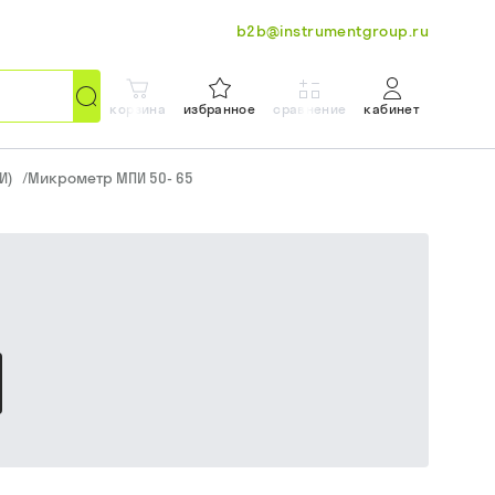
b2b@instrumentgroup.ru
корзина
избранное
сравнение
кабинет
И)
/
Микрометр МПИ 50- 65