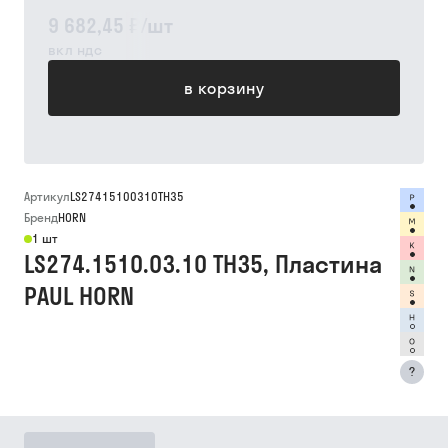
9 682,45 ₽
/
шт
вкл ндс
в корзину
Артикул
LS27415100310TH35
Бренд
HORN
1 шт
LS274.1510.03.10 TH35, Пластина
PAUL HORN
?