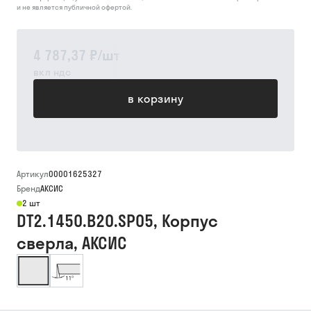
и не является публичной офертой.
4 787,37 ₽
/
шт
вкл ндс
в корзину
Артикул
00001625327
Бренд
АКСИС
2 шт
DT2.1450.B20.SP05, Корпус
сверла, АКСИС