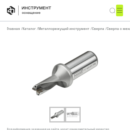
Главная
/
Каталог
/
Металлорежущий инструмент
/
Сверла
/
Сверла с ме
Вся информация, указанная на сайте, носит ознакомительный характер