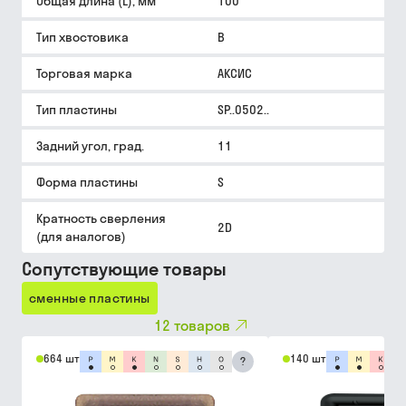
Общая длина (L), мм
100
Тип хвостовика
B
Торговая марка
АКСИС
Тип пластины
SP..0502..
Задний угол, град.
11
Форма пластины
S
Кратность сверления
2D
(для аналогов)
Сопутствующие товары
сменные пластины
12
товаров
664 шт
140 шт
?