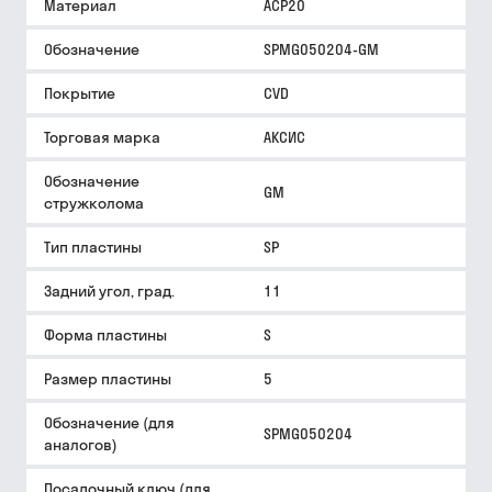
Материал
ACP20
Обозначение
SPMG050204-GM
Покрытие
CVD
Торговая марка
АКСИС
Обозначение
GM
стружколома
Тип пластины
SP
Задний угол, град.
11
Форма пластины
S
Размер пластины
5
Обозначение (для
SPMG050204
аналогов)
Посадочный ключ (для