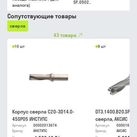
SP..0502..
аналога)
Сопутствующие товары
сверла
43
товара
10 шт
9 шт
Корпус сверла C20-3D14.0-
DT3.1400.B20.SP05
45SP05 ИНСТУЛС
сверла, АКСИС
Артикул
00002013674
Артикул
000016252
Бренд
ИНСТУЛС
Бренд
АКСИС