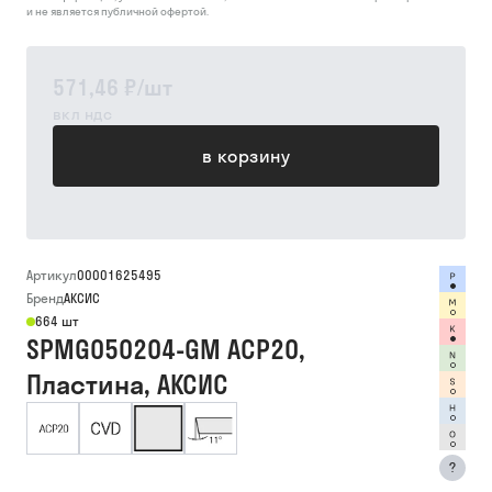
и не является публичной офертой.
571,46 ₽
/
шт
вкл ндс
в корзину
Артикул
00001625495
Бренд
АКСИС
664 шт
SPMG050204-GM ACP20,
Пластина, АКСИС
?