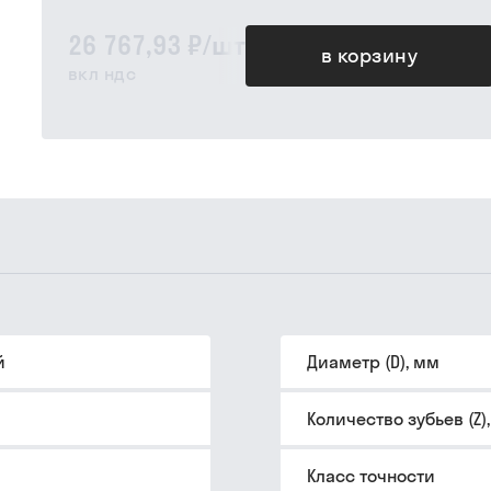
26 767,93 ₽
/
шт
в корзину
вкл ндс
й
Диаметр (D), мм
Количество зубьев (Z)
Класс точности