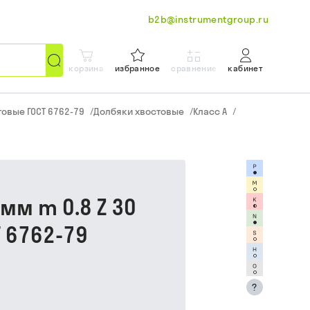
b2b@instrumentgroup.ru
корзина
избранное
сравнение
кабинет
овые ГОСТ 6762-79
/
Долбяки хвостовые
/
Класс A
/
мм m 0.8 Z 30
Т 6762-79
?