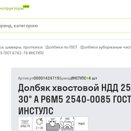
new
нструкторы
ки, шеверы, протяжки
/
Долбяки по ГОСТ
/
Долбяки зуборезные чист
5 ГОСТ 6762-79 ИНСТУЛС
Артикул
00001424715
Бренд
ИНСТУЛС
4 шт
Долбяк хвостовой НДД 25
30° А Р6М5 2540-0085 ГОС
ИНСТУЛС