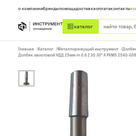
о компании
бренды
помощь
доставка
оплата
контакты
ко
каталог
Главная
/
Каталог
/
Металлорежущий инструмент
/
Долбя
Долбяк хвостовой НДД 25мм m 0.8 Z 30 30° А Р6М5 2540-008