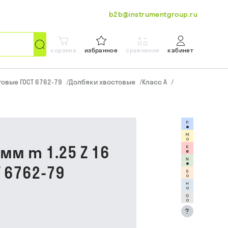
b2b@instrumentgroup.ru
корзина
избранное
сравнение
кабинет
овые ГОСТ 6762-79
/
Долбяки хвостовые
/
Класс A
/
мм m 1.25 Z 16
Т 6762-79
?