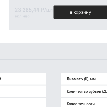
23 365,44 ₽
/
шт
в корзину
вкл ндс
й
Диаметр (D), мм
Количество зубьев (Z)
Класс точности