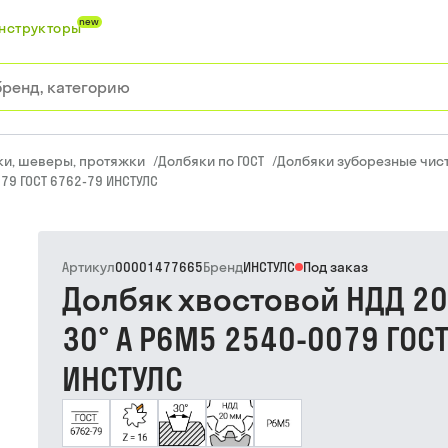
new
нструкторы
ки, шеверы, протяжки
/
Долбяки по ГОСТ
/
Долбяки зуборезные чист
79 ГОСТ 6762-79 ИНСТУЛС
Артикул
00001477665
Бренд
ИНСТУЛС
Под заказ
Долбяк хвостовой НДД 20
30° А Р6М5 2540-0079 ГОС
ИНСТУЛС