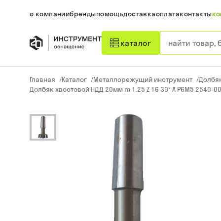
о компании
бренды
помощь
доставка
оплата
контакты
ко
каталог
Главная
/
Каталог
/
Металлорежущий инструмент
/
Долбя
Долбяк хвостовой НДД 20мм m 1.25 Z 16 30° А Р6М5 2540-00