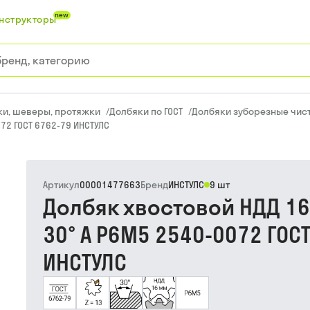
new
нструкторы
ки, шеверы, протяжки
/
Долбяки по ГОСТ
/
Долбяки зуборезные чист
72 ГОСТ 6762-79 ИНСТУЛС
Артикул
00001477663
Бренд
ИНСТУЛС
9 шт
Долбяк хвостовой НДД 16
30° А Р6М5 2540-0072 ГОС
ИНСТУЛС