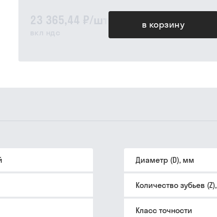
23 365,44 ₽
/
шт
в корзину
вкл ндс
й
Диаметр (D), мм
Количество зубьев (Z)
Класс точности