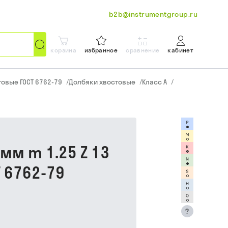
b2b@instrumentgroup.ru
корзина
избранное
сравнение
кабинет
овые ГОСТ 6762-79
/
Долбяки хвостовые
/
Класс A
/
мм m 1.25 Z 13
Т 6762-79
?