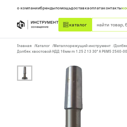
о компании
бренды
помощь
доставка
оплата
контакты
ко
каталог
Главная
/
Каталог
/
Металлорежущий инструмент
/
Долбя
Долбяк хвостовой НДД 16мм m 1.25 Z 13 30° А Р6М5 2540-00