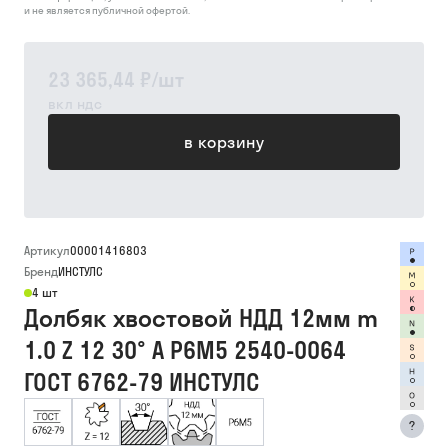
и не является публичной офертой.
23 365,44 ₽
/
шт
вкл ндс
в корзину
Артикул
00001416803
Бренд
ИНСТУЛС
4 шт
Долбяк хвостовой НДД 12мм m
1.0 Z 12 30° А Р6М5 2540-0064
ГОСТ 6762-79 ИНСТУЛС
?