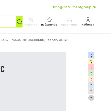
b2b@instrumentgroup.ru
корзина
избранное
сравнение
кабинет
N 6537 L /6535
/
D1-5A-0560C, Сверло, АКСИС
ИС
?