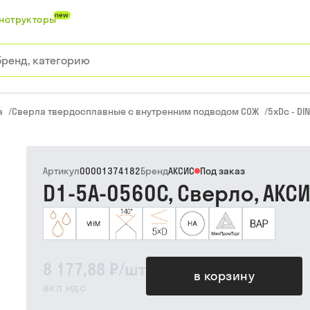
new
нструкторы
а
/
Сверла твердосплавные с внутренним подводом СОЖ
/
5xDc - DI
Артикул
00001374182
Бренд
АКСИС
Под заказ
D1-5A-0560C, Сверло, АКС
8 177,88 ₽
/
шт
в корзину
вкл ндс