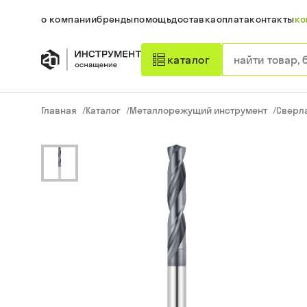
о компании
бренды
помощь
доставка
оплата
контакты
ко
каталог
Главная
/
Каталог
/
Металлорежущий инструмент
/
Сверл