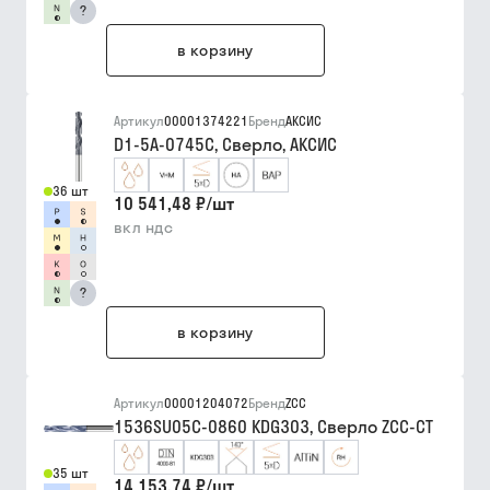
?
в корзину
Артикул
00001374221
Бренд
АКСИС
D1-5A-0745C, Сверло, АКСИС
36 шт
10 541,48 ₽
/
шт
вкл ндс
?
в корзину
Артикул
00001204072
Бренд
ZCC
1536SU05C-0860 KDG303, Сверло ZCC-CT
35 шт
14 153,74 ₽
/
шт