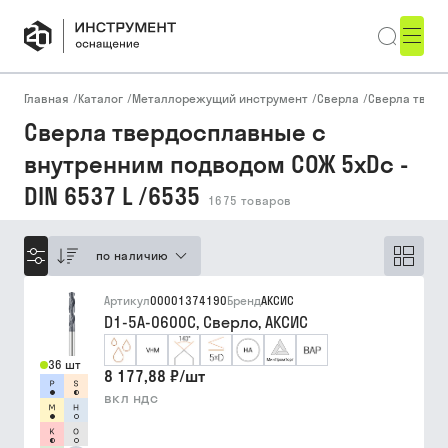
Главная
/
Каталог
/
Металлорежущий инструмент
/
Сверла
/
Сверла твер
Сверла твердосплавные с
внутренним подводом СОЖ 5xDc -
DIN 6537 L /6535
1675
товаров
по наличию
Артикул
00001374190
Бренд
АКСИС
D1-5A-0600C, Сверло, АКСИС
36 шт
8 177,88 ₽
/
шт
вкл ндс