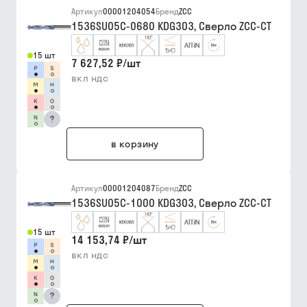
Артикул
00001204054
Бренд
ZCC
1536SU05C-0680 KDG303, Сверло ZCC-CT
15 шт
7 627,52 ₽
/
шт
вкл ндс
?
в корзину
Артикул
00001204087
Бренд
ZCC
1536SU05C-1000 KDG303, Сверло ZCC-CT
15 шт
14 153,74 ₽
/
шт
вкл ндс
?