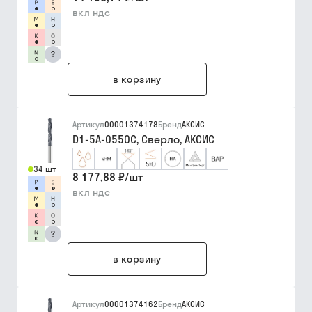
вкл ндс
?
в корзину
Артикул
00001374178
Бренд
АКСИС
D1-5A-0550C, Сверло, АКСИС
34 шт
8 177,88 ₽
/
шт
вкл ндс
?
в корзину
Артикул
00001374162
Бренд
АКСИС