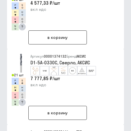
4 577,33 ₽
/
шт
вкл ндс
?
в корзину
Артикул
00001374132
Бренд
АКСИС
D1-5A-0330C, Сверло, АКСИС
21 шт
7 777,85 ₽
/
шт
вкл ндс
?
в корзину