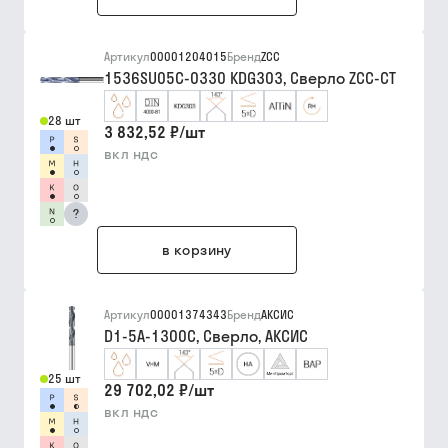
Артикул
00001204015
Бренд
ZCC
1536SU05C-0330 KDG303, Сверло ZCC-CT
28 шт
3 832,52 ₽
/
шт
вкл ндс
?
в корзину
Артикул
00001374343
Бренд
АКСИС
D1-5A-1300C, Сверло, АКСИС
25 шт
29 702,02 ₽
/
шт
вкл ндс