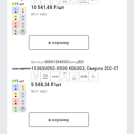
15 шт
10 541,48 ₽
/
шт
вкл ндс
?
в корзину
Артикул
00001204033
Бренд
ZCC
1536SU05C-0500 KDG303, Сверло ZCC-CT
15 шт
5 548,34 ₽
/
шт
вкл ндс
?
в корзину