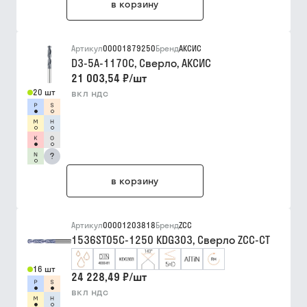
в корзину
Артикул
00001879250
Бренд
АКСИС
D3-5A-1170C, Сверло, АКСИС
21 003,54 ₽
/
шт
20 шт
вкл ндс
?
в корзину
Артикул
00001203818
Бренд
ZCC
1536ST05C-1250 KDG303, Сверло ZCC-CT
16 шт
24 228,49 ₽
/
шт
вкл ндс