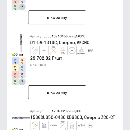
?
в корзину
Артикул
00001374345
Бренд
АКСИС
D1-5A-1310C, Сверло, АКСИС
22 шт
29 702,02 ₽
/
шт
вкл ндс
?
в корзину
Артикул
00001204031
Бренд
ZCC
1536SU05C-0480 KDG303, Сверло ZCC-CT
22 шт