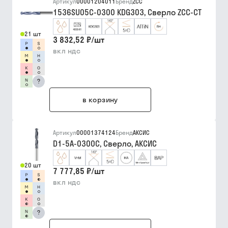
Артикул
00001204011
Бренд
ZCC
1536SU05C-0300 KDG303, Сверло ZCC-CT
21 шт
3 832,52 ₽
/
шт
вкл ндс
?
в корзину
Артикул
00001374124
Бренд
АКСИС
D1-5A-0300C, Сверло, АКСИС
20 шт
7 777,85 ₽
/
шт
вкл ндс
?