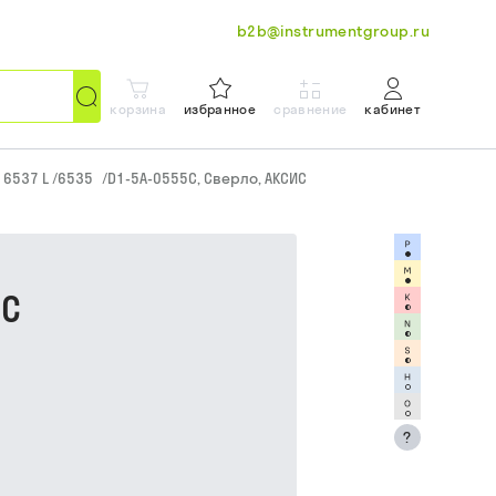
b2b@instrumentgroup.ru
корзина
избранное
сравнение
кабинет
N 6537 L /6535
/
D1-5A-0555C, Сверло, АКСИС
ИС
?