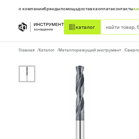
о компании
бренды
помощь
доставка
оплата
контакты
ко
каталог
Главная
/
Каталог
/
Металлорежущий инструмент
/
Сверл