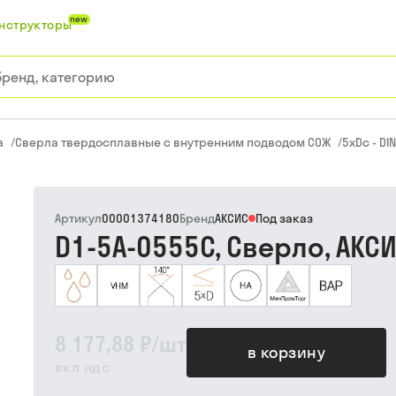
new
нструкторы
а
/
Сверла твердосплавные с внутренним подводом СОЖ
/
5xDc - DI
Артикул
00001374180
Бренд
АКСИС
Под заказ
D1-5A-0555C, Сверло, АКС
8 177,88 ₽
/
шт
в корзину
вкл ндс