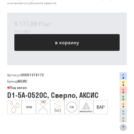
и не является публичной офертой.
8 177,88 ₽
/
шт
вкл ндс
в корзину
Артикул
00001374172
Бренд
АКСИС
Под заказ
D1-5A-0520C, Сверло, АКСИС
?