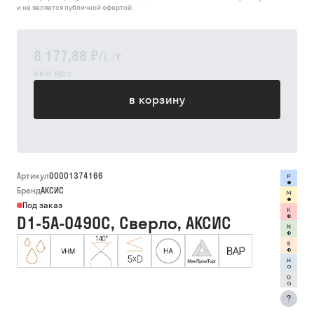
и не является публичной офертой.
8 177,88 ₽
/
шт
вкл ндс
в корзину
Артикул
00001374166
Бренд
АКСИС
Под заказ
D1-5A-0490C, Сверло, АКСИС
?