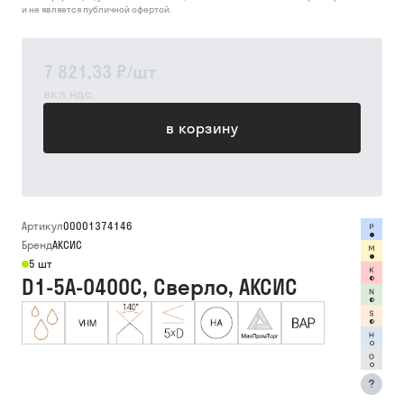
и не является публичной офертой.
7 821,33 ₽
/
шт
вкл ндс
в корзину
Артикул
00001374146
Бренд
АКСИС
5 шт
D1-5A-0400C, Сверло, АКСИС
?