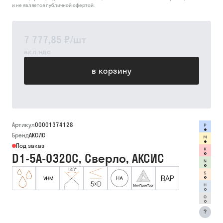
и не является публичной офертой.
7 777,85 ₽
/
шт
вкл ндс
в корзину
Артикул
00001374128
Бренд
АКСИС
Под заказ
D1-5A-0320C, Сверло, АКСИС
?