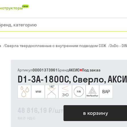
new
нструкторы
а
/
Сверла твердосплавные с внутренним подводом СОЖ
/
3xDc - DI
Артикул
00001373961
Бренд
АКСИС
Под заказ
D1-3A-1800C, Сверло, АКС
48 816,19 ₽
/
шт
в корзину
вкл ндс