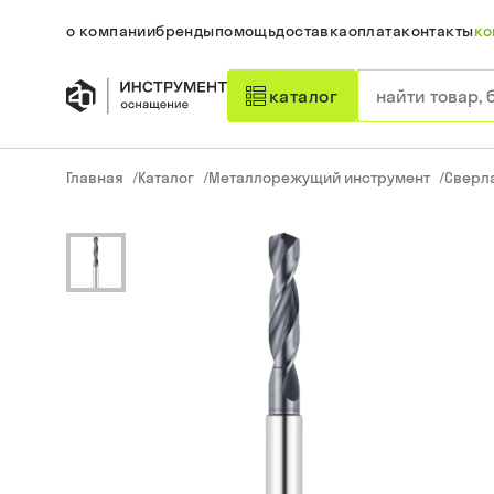
о компании
бренды
помощь
доставка
оплата
контакты
ко
каталог
Главная
/
Каталог
/
Металлорежущий инструмент
/
Сверл