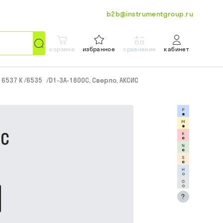
b2b@instrumentgroup.ru
корзина
избранное
сравнение
кабинет
N 6537 K /6535
/
D1-3A-1800C, Сверло, АКСИС
ИС
?