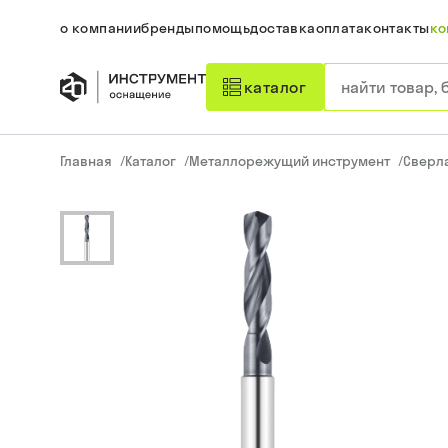
о компании
бренды
помощь
доставка
оплата
контакты
ко
каталог
Главная
/
Каталог
/
Металлорежущий инструмент
/
Сверл