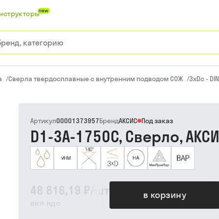
new
нструкторы
а
/
Сверла твердосплавные с внутренним подводом СОЖ
/
3xDc - DI
Артикул
00001373957
Бренд
АКСИС
Под заказ
D1-3A-1750C, Сверло, АКС
48 816,19 ₽
/
шт
в корзину
вкл ндс