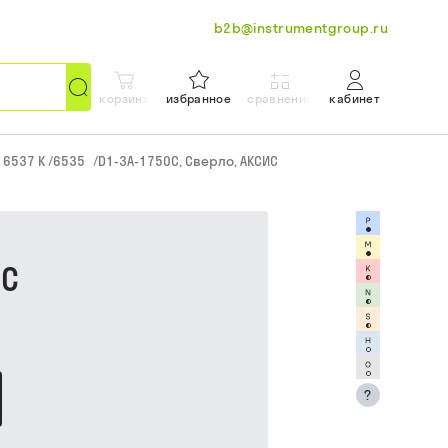
b2b@instrumentgroup.ru
корзина
избранное
сравнение
кабинет
N 6537 K /6535
/
D1-3A-1750C, Сверло, АКСИС
ИС
?