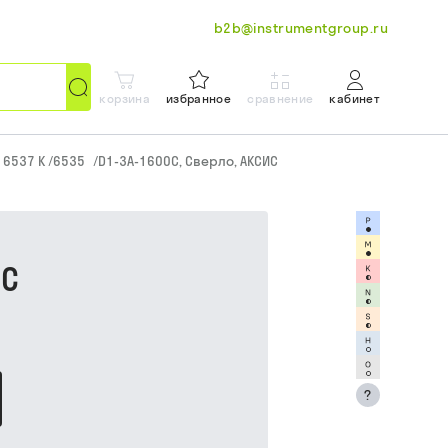
b2b@instrumentgroup.ru
корзина
избранное
сравнение
кабинет
N 6537 K /6535
/
D1-3A-1600C, Сверло, АКСИС
ИС
?