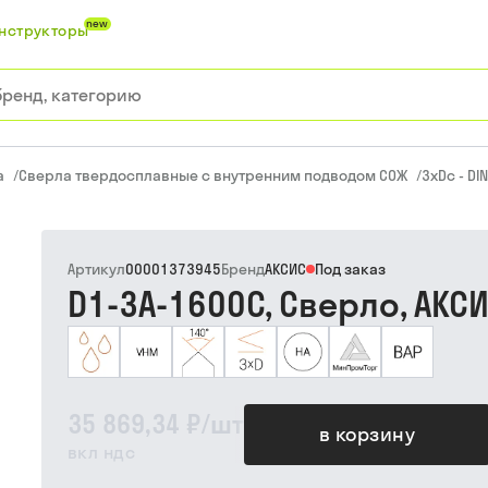
new
нструкторы
а
/
Сверла твердосплавные с внутренним подводом СОЖ
/
3xDc - DI
Артикул
00001373945
Бренд
АКСИС
Под заказ
D1-3A-1600C, Сверло, АКС
35 869,34 ₽
/
шт
в корзину
вкл ндс