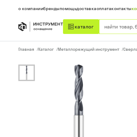
о компании
бренды
помощь
доставка
оплата
контакты
ко
каталог
Главная
/
Каталог
/
Металлорежущий инструмент
/
Сверл