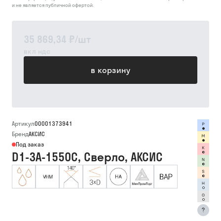
и не является публичной офертой.
35 869,34 ₽
/
шт
вкл ндс
в корзину
Артикул
00001373941
Бренд
АКСИС
Под заказ
D1-3A-1550C, Сверло, АКСИС
?