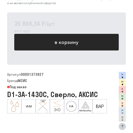
и не является публичной офертой.
35 869,34 ₽
/
шт
вкл ндс
в корзину
Артикул
00001373927
Бренд
АКСИС
Под заказ
D1-3A-1430C, Сверло, АКСИС
?