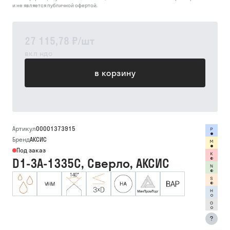
и не является публичной офертой.
27 115,78 ₽
/
шт
вкл ндс
в корзину
Артикул
00001373915
Бренд
АКСИС
Под заказ
D1-3A-1335C, Сверло, АКСИС
?