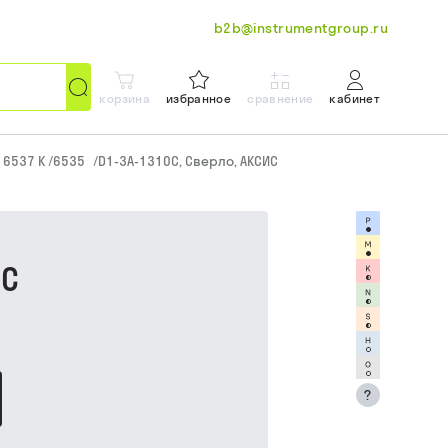
b2b@instrumentgroup.ru
корзина
избранное
сравнение
кабинет
N 6537 K /6535
/
D1-3A-1310C, Сверло, АКСИС
ИС
?