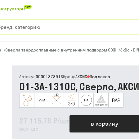
new
нструкторы
а
/
Сверла твердосплавные с внутренним подводом СОЖ
/
3xDc - DI
Артикул
00001373913
Бренд
АКСИС
Под заказ
D1-3A-1310C, Сверло, АКС
27 115,78 ₽
/
шт
в корзину
вкл ндс