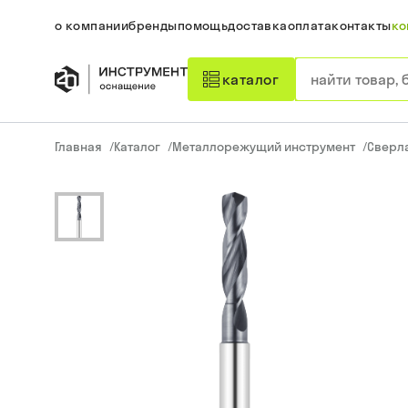
о компании
бренды
помощь
доставка
оплата
контакты
ко
каталог
Главная
/
Каталог
/
Металлорежущий инструмент
/
Сверл