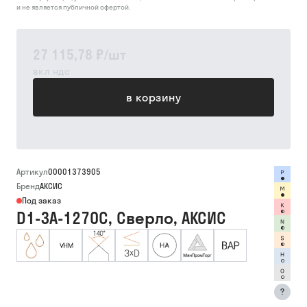
и не является публичной офертой.
27 115,78 ₽
/
шт
вкл ндс
в корзину
Артикул
00001373905
Бренд
АКСИС
Под заказ
D1-3A-1270C, Сверло, АКСИС
?