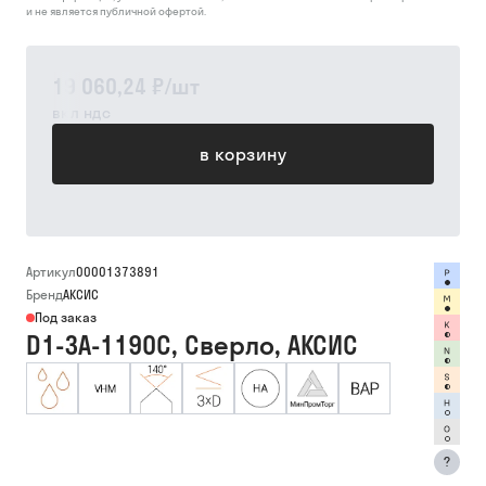
и не является публичной офертой.
19 060,24 ₽
/
шт
вкл ндс
в корзину
Артикул
00001373891
Бренд
АКСИС
Под заказ
D1-3A-1190C, Сверло, АКСИС
?