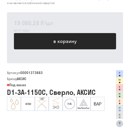
и не является публичной офертой.
19 060,24 ₽
/
шт
вкл ндс
в корзину
Артикул
00001373883
Бренд
АКСИС
Под заказ
D1-3A-1150C, Сверло, АКСИС
?