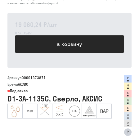
и не является публичной офертой.
19 060,24 ₽
/
шт
вкл ндс
в корзину
Артикул
00001373877
Бренд
АКСИС
Под заказ
D1-3A-1135C, Сверло, АКСИС
?