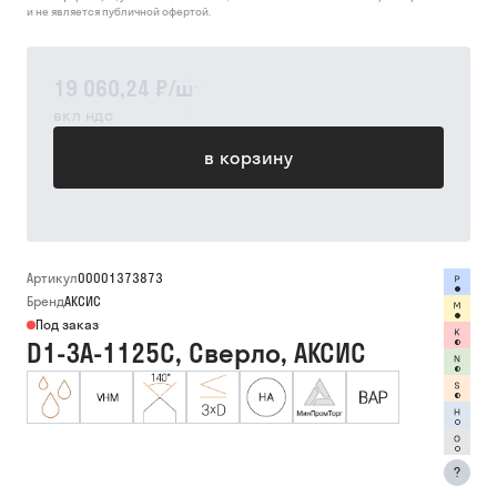
и не является публичной офертой.
19 060,24 ₽
/
шт
вкл ндс
в корзину
Артикул
00001373873
Бренд
АКСИС
Под заказ
D1-3A-1125C, Сверло, АКСИС
?