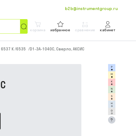
b2b@instrumentgroup.ru
корзина
избранное
сравнение
кабинет
N 6537 K /6535
/
D1-3A-1040C, Сверло, АКСИС
ИС
?