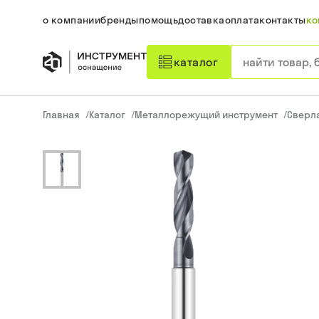
о компании
бренды
помощь
доставка
оплата
контакты
ко
каталог
Главная
/
Каталог
/
Металлорежущий инструмент
/
Сверл