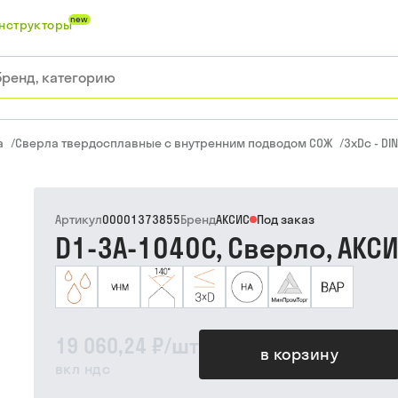
new
нструкторы
а
/
Сверла твердосплавные с внутренним подводом СОЖ
/
3xDc - DI
Артикул
00001373855
Бренд
АКСИС
Под заказ
D1-3A-1040C, Сверло, АКС
19 060,24 ₽
/
шт
в корзину
вкл ндс