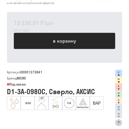
и не является публичной офертой.
13 230,91 ₽
/
шт
вкл ндс
в корзину
Артикул
00001373841
Бренд
АКСИС
Под заказ
D1-3A-0980C, Сверло, АКСИС
?