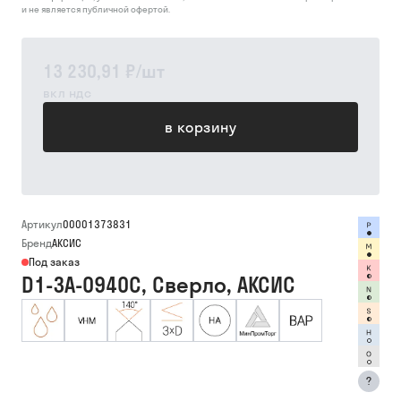
и не является публичной офертой.
13 230,91 ₽
/
шт
вкл ндс
в корзину
Артикул
00001373831
Бренд
АКСИС
Под заказ
D1-3A-0940C, Сверло, АКСИС
?